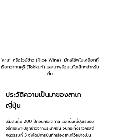
'สาเก' หรือไวน์ข้าว (Rice Wine)  มักเสิร์ฟในเหยือกที่
เรียกว่าทกคุริ (Tokkuri) และมาพร้อมแก้วเล็กๆสำหรับ
ดื่ม
ประวัติความเป็นมาของสาเก
ญี่ปุ่น
เริ่มต้นตั้ง 200 ปีก่อนคริสตกาล เวลานั้นญี่ปุ่นเริ่มรับ
วิธีการเพาะปลูกข้าวจากประเทศจีน จนกระทั่งราวคริสต์
ศตวรรษที่ 3 จึงได้มีการบันทึกเรื่องสาเกไว้อย่างเป็น