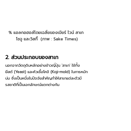
% แอลกอฮอล์โดยเฉลี่ยของเบียร์ ไวน์ สาเก 
โชจู และวิสกี้  (ภาพ : Sake Times)
2. ส่วนประกอบของสาเก
นอกจากวัตถุดิบหลักอย่างข้าวญี่ปุ่น 'สาเก' ใช้ทั้ง
ยีสต์ (Yeast) และหัวเชื้อโคจิ (Koji-mold) ในการหมัก
บ่ม ซึ่งเป็นหนึ่งในปัจจัยสำคัญทำให้สาเกแต่ละตัวมี
รสชาติที่เป็นเอกลักษณ์แตกต่างกัน