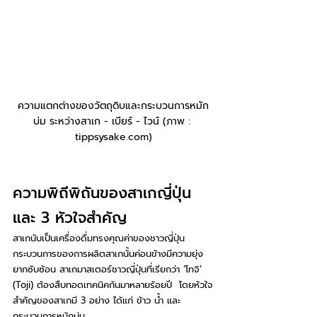
ความแตกต่างของวัตถุดิบและกระบวนการหมัก
บ่ม ระหว่างสาเก - เบียร์ - ไวน์ (ภาพ : 
tippsysake.com)
ความพิถีพิถันของสาเกญี่ปุ่น 
และ 3 หัวใจสำคัญ
สาเกนับเป็นเครื่องดื่มทรงคุณค่าของชาวญี่ปุ่น 
กระบวนการของการผลิตสาเกนั้นค่อนข้างมีความยุ่ง
ยากซับซ้อน สาเกมาสเตอร์ชาวญี่ปุ่นที่เรียกว่า ‘โทจิ’ 
(Toji) ต้องสืบทอดเทคนิคกันมาหลายร้อยปี  โดยหัวใจ
สำคัญของสาเกมี 3 อย่าง ได้แก่ ข้าว น้ำ และ
กระบวนการหมักบ่ม