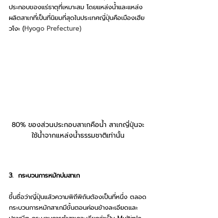
ประกอบของแร่ธาตุที่เหมาะสม โดยแหล่งน้ำและแหล่ง
ผลิตสาเกที่เป็นที่นิยมที่สุดในประเทศญี่ปุ่นคือเมืองเฮีย
วโงะ (
Hyogo Prefecture) 
80% ของส่วนประกอบสาเกคือน้ำ สาเกญี่ปุ่นจะ
ใช้น้ำจากแหล่งน้ำธรรมชาติเท่านั้น
3.  กระบวนการหมักบ่มสาเก
ขึ้นชื่อว่าญี่ปุ่นแล้วความพิถีพิถันต้องเป็นที่หนึ่ง ตลอด
กระบวนการหมักสาเกมีขั้นตอนค่อนข้างละเอียดและ