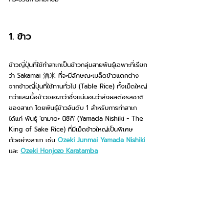
1. ข้าว 
ข้าวญี่ปุ่นที่ใช้ทำสาเกเป็นข้าวกลุ่มสายพันธุ์เฉพาะที่
เรียก
ว่า Sakamai 酒米 ที่จะมีลักษณะเมล็ดข้าวแตกต่าง
จากข้าวญี่ปุ่นที่ใช้ทานทั่วไป (Table Rice) ทั้งเม็ดใหญ่
กว่าและเนื้อข้าวเยอะกว่าซึ่งแน่นอนว่าส่งผลต่อรสชาติ
ของสาเก โดยพันธุ์ข้าวอันดับ 1 สำหรับการทำสาเก 
ได้แก่ พันธุ์ 'ยามาดะ นิชิกิ' (Yamada Nishiki - The 
King of Sake Rice) ที่มีเม็ดข้าวใหญ่เป็นพิ
เศษ 
ตัวอย่างสาเก เช่น 
Ozeki Junmai Yamada Nishiki
และ 
Ozeki Honjozo Karatamba