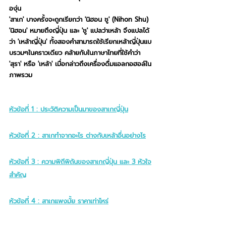
องุ่น
'สาเก' บางครั้งจะถูกเรียกว่า 'นิฮอน ชู' (Nihon Shu) 
'นิฮอน' หมายถึงญี่ปุ่น และ 'ชู' แปลว่าเหล้า จึงแปลได้
ว่า 'เหล้าญี่ปุ่น' ทั้งสองคำสามารถใช้เรียกเหล้าญี่ปุ่นแบ
บรวมๆในคราวเดียว คล้ายกับในภาษาไทยที่ใช้คำว่า 
'สุรา' หรือ 'เหล้า' เมื่อกล่าวถึงเครื่องดื่มแอลกอฮอล์ใน
ภาพรวม
หัวข้อที่ 1 : 
ประวัติความเป็นมาของสาเกญี่ปุ่น
หัวข้อที่ 2 : 
สาเกทำจากอะไร ต่างกับเหล้าอื่นอย่างไร
หัวข้อที่ 3 : 
ความพิถีพิถันของสาเกญี่ปุ่น และ 3 หัวใจ
สำคัญ
หัวข้อที่ 4 : 
สาเกแพงมั้ย ราคาเท่าไหร่