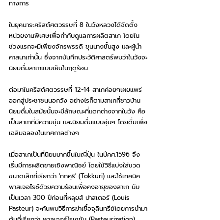
ทางการ 
ในยุคนาระคริสต์ศตวรรษที่ 8 ในวังหลวงได้จัดตั้ง
หน่วยงานพิเศษเพื่อกำกับดูแลการผลิตสาเก โดยใน
ช่วงแรกจะมีเพียงจักรพรรดิ ขุนนางชั้นสูง และผู้นำ
ศาสนาเท่านั้น ซึ่งจากบันทึกประวัติศาสตร์พบว่าในวังจะ
นิยมดื่มสาเกแบบเย็นในฤดูร้อน 
ต่อมาในคริสต์ศตวรรษที่ 12-14 สาเกค่อยๆเผยแพร่
ออกสู่ประชาชนนอกวัง อย่างไรก็ตามสาเกที่ชาวบ้าน
นิยมดื่มในสมัยนั้นจะมีลักษณะที่แตกต่างจากในวัง คือ
เป็นสาเกที่มีความขุ่น และนิยมดื่มแบบอุ่นๆ โดยดื่มเพื่อ
เฉลิมฉลองในเทศกาลต่างๆ
เมื่อสาเกเป็นที่นิยมมากขึ้นในญี่ปุ่น ในปีคศ.1596 จึง
เริ่มมีการผลิตขายเชิงพาณิชย์ โดยใช้วิธีแบ่งใส่ขวด
ขนาดเล็กที่เรียกว่า 'ทกคุริ' (Tokkuri) และใช้เทคนิค
พาสเจอไรซ์ด้วยความร้อนเพื่อคงอายุของสาเก นับ
เป็นเวลา 300 ปีก่อนที่หลุยส์ ปาสเตอร์ (Louis 
Pasteur) จะค้นพบวิธีการฆ่าเชื้อจุลินทรีย์โดยการนำมา
ต้มที่เรียกว่า พาลเจอร์ไรเซชัน (Pasteurization) 