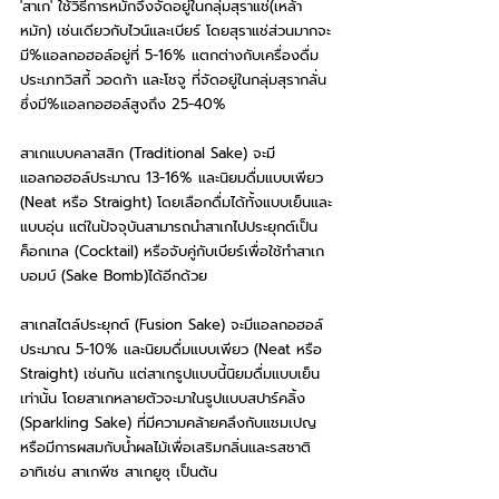
'สาเก' ใช้วิธีการหมักจึงจัดอยู่ในกลุ่มสุราแช่(เหล้า
หมัก) เช่นเดียวกับไวน์และเบียร์ โดยสุราแช่ส่วนมากจะ
มี%แอลกอฮอล์อยู่ที่ 5-16% แตกต่างกับเครื่องดื่ม
ประเภทวิสกี้ วอดก้า และโชจู ที่จัดอยู่ในกลุ่มสุรากลั่น
ซึ่งมี%แอลกอฮอล์สูงถึง 25-40% 
สาเกแบบคลาสสิก (Traditional Sake) จะมี
แอลกอฮอล์ประมาณ 13-16% และนิยมดื่มแบบเพียว 
(Neat หรือ Straight) โดยเลือกดื่มได้ทั้งแบบเย็นและ
แบบอุ่น แต่ในปัจจุบันสามารถนำสาเกไปประยุกต์เป็น
ค็อกเทล (Cocktail) หรือจับคู่กับเบียร์เพื่อใช้ทำสาเก
บอมบ์ (Sake Bomb)ได้อีกด้วย
สาเกสไตล์ประยุกต์ (Fusion Sake) จะมีแอลกอฮอล์
ประมาณ 5-10% และนิยมดื่มแบบเพียว (Neat หรือ 
Straight) เช่นกัน แต่สาเกรูปแบบนี้นิยมดื่มแบบเย็น
เท่านั้น โดยสาเกหลายตัวจะมาในรูปแบบสปาร์คลิ้ง 
(Sparkling Sake) ที่มีความคล้ายคลึงกับแชมเปญ 
หรือมีการผสมกับน้ำผลไม้เพื่อเสริมกลิ่นและรสชาติ 
อาทิเช่น สาเกพีช สาเกยูซุ เป็นต้น