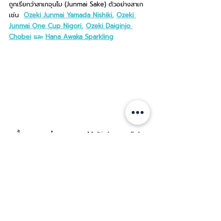
ถูกเรียกว่าสาเกจุนไม (Junmai Sake) 
ตัวอย่างสาเก 
เช่น 
Ozeki Junmai Yamada Nishiki
, 
Ozeki 
Junmai One Cup Nigori
, 
Ozeki Daiginjo 
Chobei
 และ 
Hana Awaka Sparkling
ขั้นตอนการทำสาเก แบบ Multiple parallel 
fermentation (ภาพ : tanaka1789xchartier)
สาเกหากยังไม่ได้ผ่านการกรองจะมีความขุ่นเรียกว่า นิ
โกริ สาเก (Nigori Sake) 
ตัวอย่างสาเก เช่น 
Ozeki 
Junmai One Cup Nigori
และขั้นตอนสุดท้ายของ
กระบวนการคือการพาสเจอไรซ์สาเก เพื่อให้สาเกมีอายุ
ในการจัดเก็บยาวนานขึ้น โดยทั่วไปจะมีการพาสเจอร์
ไรซ์อย่างน้อย 2 ครั้งแต่จะมีสาเกที่ใช้เทคนิคการพาส