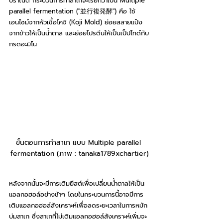
ปราณีต กระบวนการทำสาเกจะเรียกว่าเป็น Multiple 
parallel fermentation ("並行複発酵") คือ ใช้
เอนไซม์จากหัวเชื้อโคจิ (Koji Mold) ย่อยสลายแป้ง
จากข้าวให้เป็นน้ำตาล และย่อยโปรตีนให้เป็นเป็ปไทด์กับ
กรดอะมิโน
ขั้นตอนการทำสาเก แบบ Multiple parallel 
fermentation (ภาพ : tanaka1789xchartier)
หลังจากนั้นจะมีการเติมยีสต์เพื่อเปลี่ยนน้ำตาลให้เป็น
แอลกอฮอล์อย่างช้าๆ โดยในกระบวนการนี้อาจมีการ
เติมแอลกอฮอล์สังเคราะห์เพื่อลดระยะเวลาในการหมัก
บ่มสาเก ซึ่งสาเกที่ไม่เติมแอลกอฮอล์สังเคราะห์เพิ่มจะ