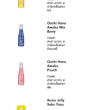
คุณภาพด้วย
ฮาน่า อวากะ ส
รางวัลระดับโลก
ปาร์คกลิ้งสาเก
มีรสชาติหวาน
ยูสุ
หอมอ่อนๆ เป็น
แบรนด์ โอเซกิ
สาเก บริสุทธิ์
250 มล.
หมักตาม
ฮาน่า อวากะ ส
Ozeki Hana
ธรรมชาติโดย
ปาร์คกลิ้งสาเก
ไม่มีการเติม
Awaka Mix
พีช
แอลกอฮอล์สัง
Berry
สปาร์คกลิ้ง
เคราห์ รสพีช
สาเกที่การันตี
Ozeki
และยูสุหอม
คุณภาพด้วย
ฮาน่า อวากะ ส
หวานด้วยส่วน
รางวัลระดับโลก
ปาร์คกลิ้งสาเก
ผสมของน้ำผล
มีรสชาติหวาน
มิกเบอรี่
ไม้แท้
หอมอ่อนๆ เป็น
แบรนด์ โอเซกิ
สาเกบริสุทธิ์
250 มล.
หมักตาม
ฮาน่า อวากะ ส
Ozeki Hana
ธรรมชาติโดย
ปาร์คกลิ้งสาเก
ไม่มีการเติม
Awaka
มิกเบอรี่
แอลกอฮอล์สัง
Peach
สปาร์คกลิ้ง
เคราห์ รสพีช
สาเกที่การันตี
Ozeki
และยูสุหอม
คุณภาพด้วย
ฮาน่า อวากะ ส
หวานด้วยส่วน
รางวัลระดับโลก
ปาร์คกลิ้งสาเก
ผสมของน้ำผล
มีรสชาติหวาน
พีช
ไม้แท้
หอมอ่อนๆ เป็น
แบรนด์ โอเซกิ
สาเกบริสุทธิ์
250 มล.
หมักตาม
ฮาน่า อวากะ ส
Ikezo Jelly
ธรรมชาติโดย
ปาร์คกลิ้งสาเก
ไม่มีการเติม
Sake Yuzu
พีช
แอลกอฮอล์สัง
สปาร์คกลิ้ง