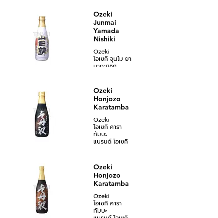
เอกลักษณ์ของ
นับเป็นสาเกอีก
โอเซกิ คารา
คาราทัมบะ
ตัวที่ห้ามพลาด
ทัมบะโอเซกิ ได
Ozeki
เหมาะอย่างยิ่ง
กินโจ โชเบอิ
ในการดื่มแบบ
Junmai
สาเกที่สืบทอด
เย็น หรือใส่น้ำ
Yamada
เทคนิค 300 ปี
แข็งก็ได้
Nishiki
จาก
Brewmaster
Ozeki
‘ทัมบะ โทจิ’ กา
โอเซกิ จุนไม ยา
รันตีคุณภาพ
มาดะนิชิกิ
ด้วยรางวัล
แบรนด์ โอเซกิ
ระดับโลก 11 ปี
300 มล.
ซ้อน มีความ
โอเซกิ จุนไม ยา
Ozeki
ดรายอันเป็น
มาดะนิชิกิ
เอกลักษณ์
Honjozo
คัดสรรเฉพาะ
เสริมรสอาหาร
Karatamba
พันธุ์ข้าว
ได้ดีมาก ดื่มได้
“Yamada
Ozeki
ทั้งร้อนเย็น
Nishiki” ที่เม็ด
โอเซกิ คารา
ใหญ่พิเศษ
ทัมบะ
เหมาะกับ การ
แบรนด์ โอเซกิ
ทำสาเกเป็น
300 มล.
ที่สุด อีกทั้ง
โอเซกิ คารา
กระบวนการ
ทัมบะ
Ozeki
หมักที่พิถีพิถัน
สาเกที่สืบทอด
Honjozo
ปราศจากการ
เทคนิค 300 ปี
เติมแอลกอฮอล์
Karatamba
จาก
สังเคราะห์ หรือ
Brewmaster
Ozeki
เรียกว่า ‘จุนไม
‘ทัมบะ โทจิ’ กา
โอเซกิ คารา
สาเก’ ทำให้ได้
รันตีคุณภาพ
ทัมบะ
รสกลมกล่อม
ด้วยรางวัล