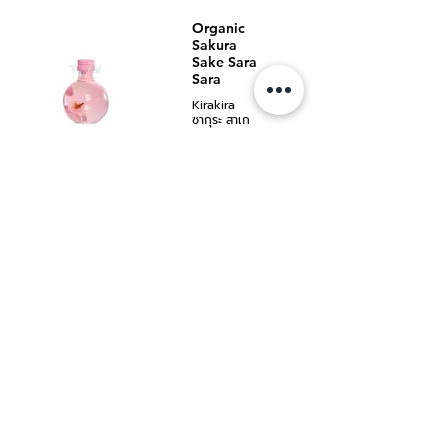
ผิวบาง จึงได้
นิฮอนซาคาริ กิน
Organic
รสชาติที่นุ่ม
โจ นามา
นวล หอมหวาน
Sakura
โดยสาเกทั่วไป
สามารถดื่มได้
Sake Sara
จะผ่านกรรมวิธี
ทั้งแบบเย็น ใส่
พาสเจอร์ไรส์ 2
Sara
น้ำแข็ง หรือเติม
ครั้ง เพื่อ ช่วย
โซดาเพื่อความ
Kirakira
ในการเก็บรักษา
สดชื่น
ซากุระ สาเก
แต่ “กินโจนา
ซาระ ซาระ
มา” นั้นใช้การ
แบรนด์ คิตาโอ
พาสเจอร์ไรซ์
กะ
เพียงครั้งเดียว
180 มล.
โดยข้าวที่ใช้ใน
Organic
การหมักสาเกจะ
Sakura
'สาเกซากุระ'
ถูกนำไปขัดออก
Sake Kira
จากดอกซากุระ
กว่า 40% เพื่อ
Kira
ออร์แกนิคพันธ์
ให้เหลือเพียง
Ichiyo ที่มีกลีบ
ส่วนที่ดีที่สุด
Kirakira
ดอกฟูฟ่อง
ทำให้ มีความนุ่ม
ซากุระ สาเก
ผลิตอย่าง
นวล มีกลิ่นหอม
คิระ คิระ
พิถีพิถันในภูเขา
แบบฟรุ๊ตอะโรม่า
แบรนด์ คิตาโอ
Yoshino เมือง
เมื่อดื่มจะสัมผัส
กะ
นารา (เกียวโต)
ได้ถึงความ
500 มล.
สาเกหวานหอ
สดชื่น
มอ่อนๆสดชื่น
'สาเกซากุระ'
ดื่มง่าย กลีบ
จากดอกซากุระ
ดอกซากุระและ
ออร์แกนิคพันธ์
สามารถรับ
Ichiyo ที่มีกลีบ
TANAWAT
ประทานได้
ดอกฟูฟ่อง
INDUSTRIAL
ผลิตอย่าง