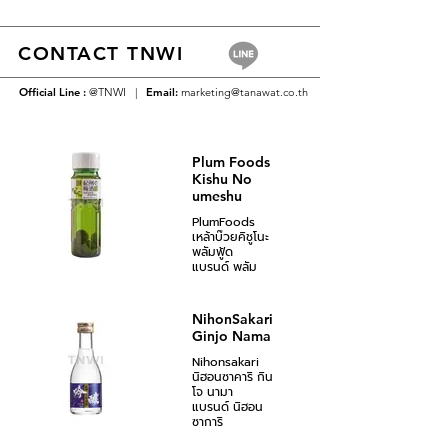
CONTACT TNWI
Official Line :
@TNWI |
Email:
marketing@tanawat.co.th
Plum Foods
Kishu No
umeshu
PlumFoods
เหล้าบ๊วยคิชูโนะ
พลัมฟู้ด
แบรนด์ พลัม
ฟู้ด
720 มล.
เหล้าบ๊วยคิชูโนะ
NihonSakari
พลัมฟู้ด
Ginjo Nama
เหล้าบ๊วยสุด
คลาสสิกที่หมัก
Nihonsakari
ด้วยบ๊วย
นิฮอนซาคาริ กิน
คุณภาพดีจาก
โจ นามา
เมืองวากายามะ
แบรนด์ นิฮอน
ใช้แค่บ๊วยที่สุก
ซาการิ
แล้วจากต้น
180 มล.
เนื้อฟู เปลือก