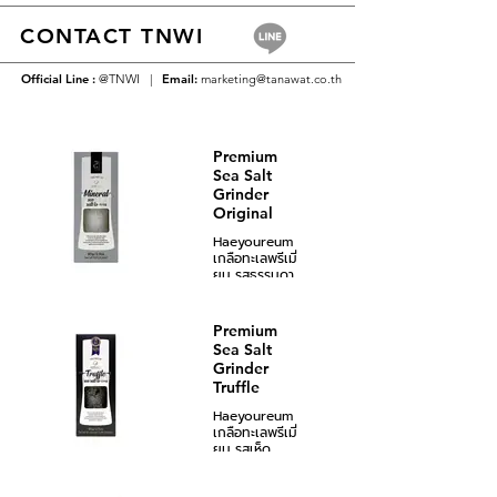
CONTACT TNWI
Official Line :
@TNWI |
Email:
marketing@tanawat.co.th
Premium
Sea Salt
Grinder
Original
Haeyoureum
เกลือทะเลพรีเมี่
ยม รสธรรมดา
แบรนด์ แฮยอ
อึม
60 กรัม.
Premium
Sea Salt
เกลือทะเล
Grinder
บริสุทธิ์ เกรด
Truffle
พรีเมี่ยม รส
ธรรมชาติ นำ
Haeyoureum
เข้าจากประเทศ
เกลือทะเลพรีเมี่
เกาหลีใต้ เป็น
ยม รสเห็ด
เกลือที่สะอาด
ทรัฟเฟิล
ปลอดภัย
แบรนด์ แฮยอ
เหมาะสำหรับ