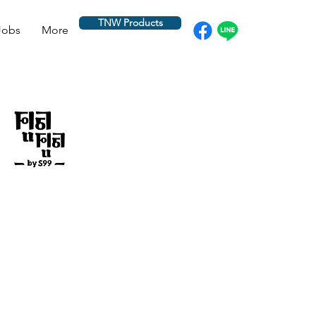
TNW Products
Jobs
More