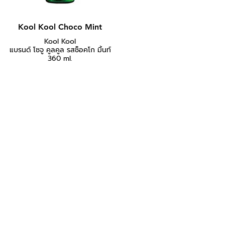
Kool Kool Choco Mint
Kool Kool
แบรนด์ โซจู คูลคูล รสช็อคโก มิ้นท์
360 ml.
คูลคูล รสช็อคโก มิ้นท์ หอมละมุน
กลิ่นช็อคโกแลตมิ้นท์ เหมาะสำหรับ
ดื่มเพื่อความสดชื่น หรือดื่มพร้อมกับ
อาหาร แช่เย็นแล้วดื่มได้เลย